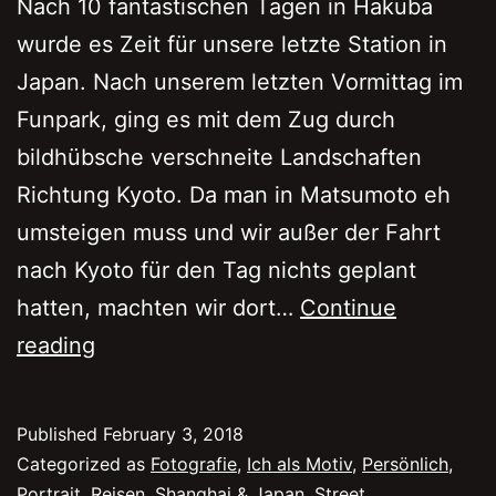
Nach 10 fantastischen Tagen in Hakuba
wurde es Zeit für unsere letzte Station in
Japan. Nach unserem letzten Vormittag im
Funpark, ging es mit dem Zug durch
bildhübsche verschneite Landschaften
Richtung Kyoto. Da man in Matsumoto eh
umsteigen muss und wir außer der Fahrt
nach Kyoto für den Tag nichts geplant
hatten, machten wir dort…
Continue
Kyoto
reading
zum
Abschluss
Published
February 3, 2018
Categorized as
Fotografie
,
Ich als Motiv
,
Persönlich
,
Portrait
,
Reisen
,
Shanghai & Japan
,
Street