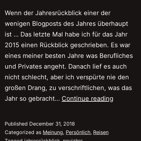
Wenn der Jahresrückblick einer der
wenigen Blogposts des Jahres überhaupt
ist … Das letzte Mal habe ich für das Jahr
2015 einen Rückblick geschrieben. Es war
eines meiner besten Jahre was Berufliches
und Privates angeht. Danach lief es auch
nicht schlecht, aber ich verspürte nie den
großen Drang, zu verschriftlichen, was das
2018,
Jahr so gebracht…
Continue reading
so
etwas
Published
December 31, 2018
wie
Categorized as
Meinung
,
Persönlich
,
Reisen
ein
Tagged
jahresrückblick
,
neujahrs