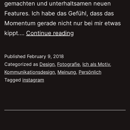
gemachten und unterhaltsamen neuen
Features. Ich habe das Gefühl, dass das
Momentum gerade nicht nur bei mir etwas
Instagram,
kippt.…
Continue reading
der
Anfang
Published
February 9, 2018
vom
Categorized as
Design
,
Fotografie
,
Ich als Motiv
,
Ende
Kommunikationsdesign
,
Meinung
,
Persönlich
Tagged
instagram