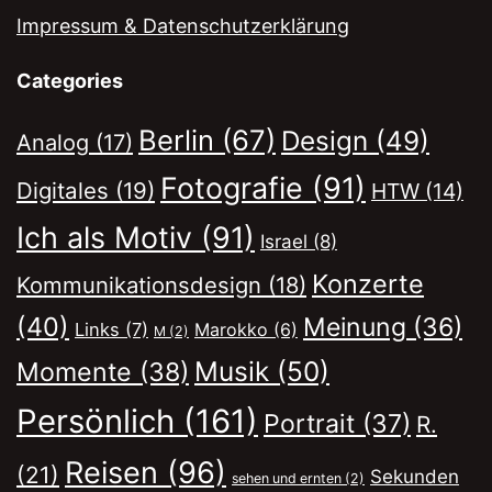
Impressum & Datenschutzerklärung
Categories
Berlin
(67)
Design
(49)
Analog
(17)
Fotografie
(91)
Digitales
(19)
HTW
(14)
Ich als Motiv
(91)
Israel
(8)
Konzerte
Kommunikationsdesign
(18)
(40)
Meinung
(36)
Links
(7)
Marokko
(6)
M
(2)
Musik
(50)
Momente
(38)
Persönlich
(161)
Portrait
(37)
R.
Reisen
(96)
(21)
Sekunden
sehen und ernten
(2)