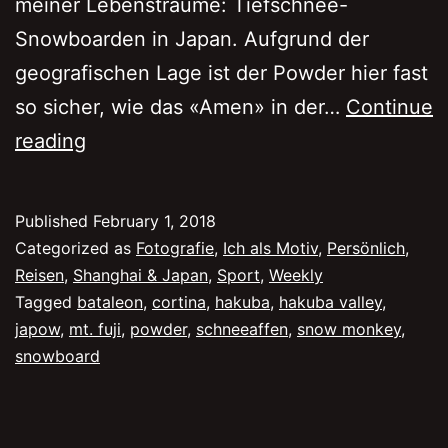
meiner Lebensträume: Tiefschnee-
Snowboarden in Japan. Aufgrund der
geografischen Lage ist der Powder hier fast
so sicher, wie das «Amen» in der…
Continue
Pow
reading
Pow
Powder
Published
February 1, 2018
in
Categorized as
Fotografie
,
Ich als Motiv
,
Persönlich
,
Hakuba
Reisen
,
Shanghai & Japan
,
Sport
,
Weekly
Tagged
bataleon
,
cortina
,
hakuba
,
hakuba valley
,
japow
,
mt. fuji
,
powder
,
schneeaffen
,
snow monkey
,
snowboard