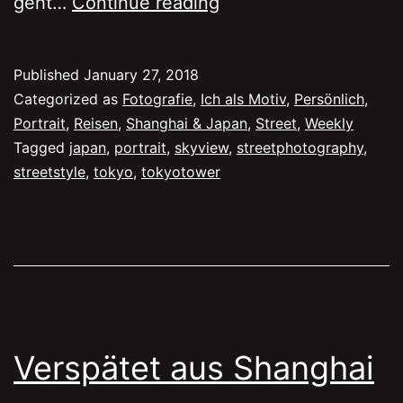
Die
geht…
Continue reading
freundlichsten
Menschen
Published
January 27, 2018
der
Categorized as
Fotografie
,
Ich als Motiv
,
Persönlich
,
Welt
Portrait
,
Reisen
,
Shanghai & Japan
,
Street
,
Weekly
Tagged
japan
,
portrait
,
skyview
,
streetphotography
,
in
streetstyle
,
tokyo
,
tokyotower
Tokio
Verspätet aus Shanghai