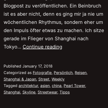
Blogpost zu veröffentlichen. Ein Beinbruch
ist es aber nicht, denn es ging mir ja nie um
wöchentlichen Rhythmus, sondern eher um
den Impuls öfter etwas zu machen. Ich sitze
gerade im Flieger von Shanghai nach
Verspätet
Tokyo…
Continue reading
aus
Shanghai
Published
January 17, 2018
Categorized as
Fotografie
,
Persönlich
,
Reisen
,
Shanghai & Japan
,
Street
,
Weekly
Tagged
architektur
,
asien
,
china
,
Pearl Tower
,
Shanghai
,
Skyline
,
Streetwear
,
Tipps