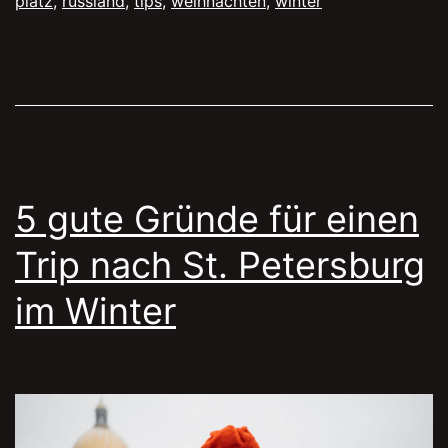
platz
,
russland
,
tips
,
weihnachten
,
winter
mache
müsst
5 gute Gründe für einen
Trip nach St. Petersburg
im Winter