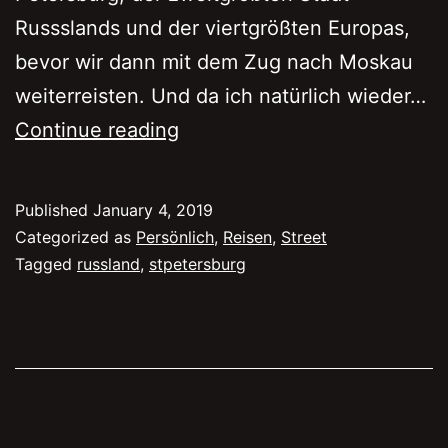
Russslands und der viertgrößten Europas,
bevor wir dann mit dem Zug nach Moskau
weiterreisten. Und da ich natürlich wieder…
5
Continue reading
gute
Gründe
Published
January 4, 2019
für
Categorized as
Persönlich
,
Reisen
,
Street
einen
Tagged
russland
,
stpetersburg
Trip
nach
St.
Petersburg
im