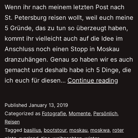
Wenn ihr nach meinem letzten Post nach
St. Petersburg reisen wollt, weil euch meine
5 Gründe, das zu tun so überzeugt haben,
kommt ihr vielleicht auch auf die Idee im
Anschluss noch einen Stopp in Moskau
dranzuhängen. Genau so haben wir es auch
gemacht und deshalb habe ich 5 Dinge, die
5
ich euch für diesen…
Continue reading
Dinge,
die
Published
January 13, 2019
ihr
Categorized as
Fotografie
,
Momente
,
Persönlich
,
in
Reisen
Tagged
basilius
,
bootstour
,
moskau
,
moskwa
,
roter
Moska