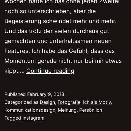
Wochen hätte ich das ohne jeden Zweifel
noch so unterschrieben, aber die
Begeisterung schwindet mehr und mehr.
Und das trotz der vielen durchaus gut
gemachten und unterhaltsamen neuen
Features. Ich habe das Gefühl, dass das
Momentum gerade nicht nur bei mir etwas
Instagram,
kippt.…
Continue reading
der
Anfang
Published
February 9, 2018
vom
Categorized as
Design
,
Fotografie
,
Ich als Motiv
,
Ende
Kommunikationsdesign
,
Meinung
,
Persönlich
Tagged
instagram