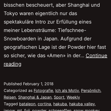
bisschen bescheuert, aber Shanghai und
Tokyo waren eigentlich nur das
spektakuläre Intro zur Erfüllung eines
meiner Lebensträume: Tiefschnee-
Snowboarden in Japan. Aufgrund der
geografischen Lage ist der Powder hier fast
so sicher, wie das «Amen» in der…
Continue
Pow
reading
Pow
Powder
Published
February 1, 2018
in
Categorized as
Fotografie
,
Ich als Motiv
,
Persönlich
,
Hakuba
Reisen
,
Shanghai & Japan
,
Sport
,
Weekly
Tagged
bataleon
,
cortina
,
hakuba
,
hakuba valley
,
japow
,
mt. fuji
,
powder
,
schneeaffen
,
snow monkey
,