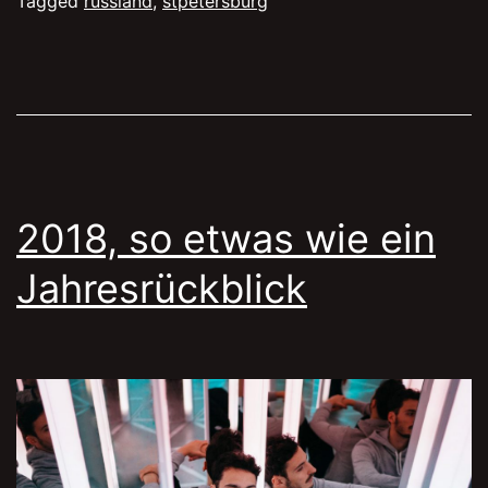
einen
Tagged
russland
,
stpetersburg
Trip
nach
St.
Petersburg
im
Winter
2018, so etwas wie ein
Jahresrückblick