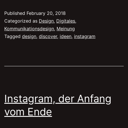
fü
Published
February 20, 2018
ei
Categorized as
Design
,
Digitales
,
b
Kommunikationsdesign
,
Meinung
Tagged
design
,
discover
,
ideen
,
instagram
I
D
Instagram, der Anfang
vom Ende