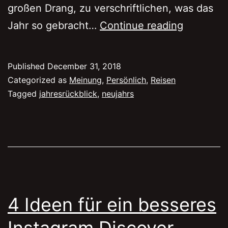
großen Drang, zu verschriftlichen, was das
2018,
Jahr so gebracht…
Continue reading
so
etwas
Published
December 31, 2018
wie
Categorized as
Meinung
,
Persönlich
,
Reisen
ein
Tagged
jahresrückblick
,
neujahrs
Jahresrüc
4 Ideen für ein besseres
Instagram Discover