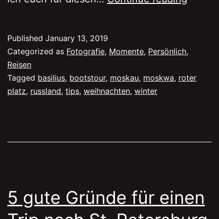
Dinge,
die
Published
January 13, 2019
ihr
Categorized as
Fotografie
,
Momente
,
Persönlich
,
in
Reisen
Tagged
basilius
,
bootstour
,
moskau
,
moskwa
,
roter
Moska
platz
,
russland
,
tips
,
weihnachten
,
winter
mache
müsst
5 gute Gründe für einen