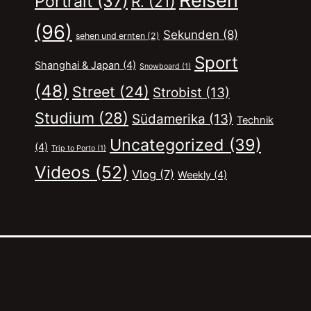
Reisen
Portrait
(37)
R.
(21)
(96)
Sekunden
(8)
sehen und ernten
(2)
Sport
Shanghai & Japan
(4)
Snowboard
(1)
(48)
Street
(24)
Strobist
(13)
Studium
(28)
Südamerika
(13)
Technik
Uncategorized
(39)
(4)
Trip to Porto
(1)
Videos
(52)
Vlog
(7)
Weekly
(4)