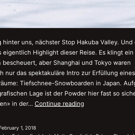
g hinter uns, nächster Stop Hakuba Valley. Und
 eigentlich Highlight dieser Reise. Es klingt ein
n bescheuert, aber Shanghai und Tokyo waren
ch nur das spektakuläre Intro zur Erfüllung eine
räume: Tiefschnee-Snowboarden in Japan. Auf
rafischen Lage ist der Powder hier fast so siche
Pow
en» in der…
Continue reading
Pow
Powder
February 1, 2018
in