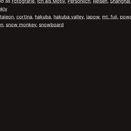
ed as
Fotografie
,
Ich als Motiv
,
Persönlich
,
Reisen
,
Shanghai
Hakuba
kly
taleon
,
cortina
,
hakuba
,
hakuba valley
,
japow
,
mt. fuji
,
powd
en
,
snow monkey
,
snowboard