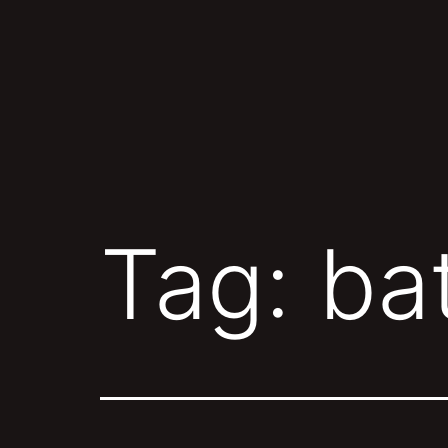
Skip
to
content
Tag:
ba