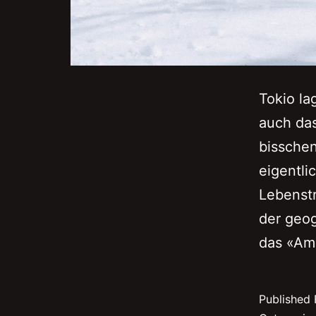
Tokio la
auch das
bissche
eigentli
Lebenst
der geog
das «Am
Published