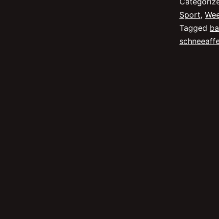
Categoriz
Sport
,
Wee
Tagged
ba
schneeaff