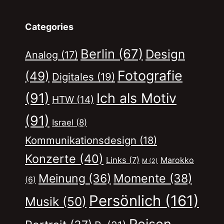
Categories
Berlin
(67)
Design
Analog
(17)
Fotografie
(49)
Digitales
(19)
(91)
Ich als Motiv
HTW
(14)
(91)
Israel
(8)
Kommunikationsdesign
(18)
Konzerte
(40)
Links
(7)
Marokko
M
(2)
Momente
(38)
Meinung
(36)
(6)
Persönlich
(161)
Musik
(50)