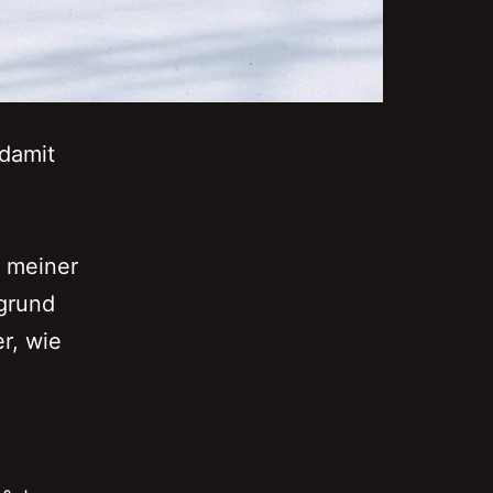
 damit
s meiner
grund
r, wie