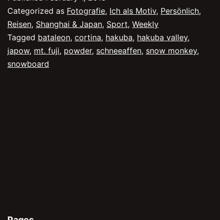
in
Categorized as
Fotografie
,
Ich als Motiv
,
Persönlich
,
Hakuba
Reisen
,
Shanghai & Japan
,
Sport
,
Weekly
Tagged
bataleon
,
cortina
,
hakuba
,
hakuba valley
,
japow
,
mt. fuji
,
powder
,
schneeaffen
,
snow monkey
,
snowboard
Pages