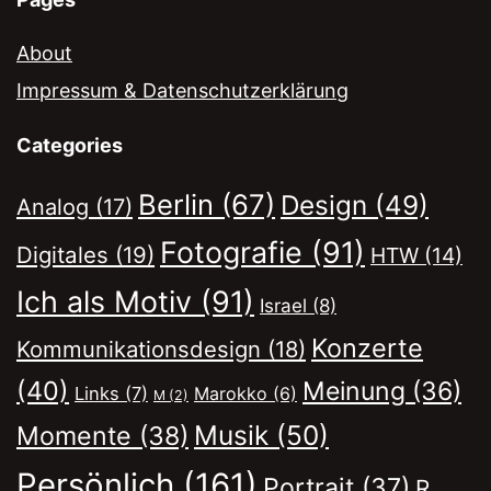
About
Impressum & Datenschutzerklärung
Categories
Berlin
(67)
Design
(49)
Analog
(17)
Fotografie
(91)
Digitales
(19)
HTW
(14)
Ich als Motiv
(91)
Israel
(8)
Konzerte
Kommunikationsdesign
(18)
(40)
Meinung
(36)
Links
(7)
Marokko
(6)
M
(2)
Musik
(50)
Momente
(38)
Persönlich
(161)
Portrait
(37)
R.