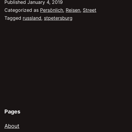
Published
January 4, 2019
für
Categorized as
Persönlich
,
Reisen
,
Street
einen
Tagged
russland
,
stpetersburg
Trip
nach
St.
Petersburg
im
Winter
Pages
About