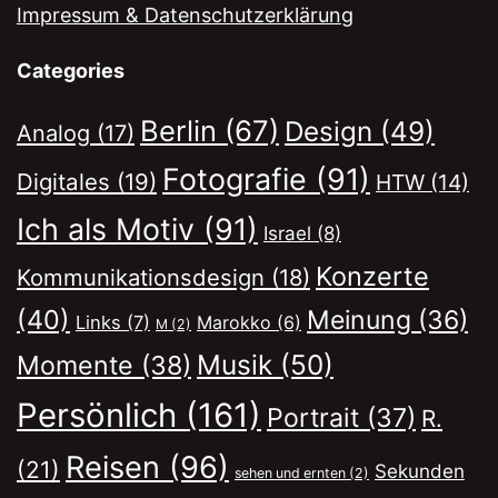
Impressum & Datenschutzerklärung
Categories
Berlin
(67)
Design
(49)
Analog
(17)
Fotografie
(91)
Digitales
(19)
HTW
(14)
Ich als Motiv
(91)
Israel
(8)
Konzerte
Kommunikationsdesign
(18)
(40)
Meinung
(36)
Links
(7)
Marokko
(6)
M
(2)
Musik
(50)
Momente
(38)
Persönlich
(161)
Portrait
(37)
R.
Reisen
(96)
(21)
Sekunden
sehen und ernten
(2)