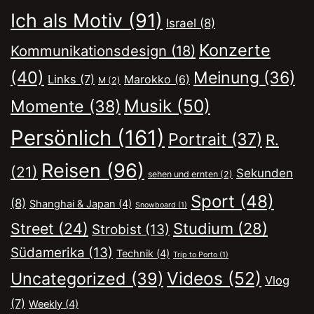
Ich als Motiv
(91)
Israel
(8)
Konzerte
Kommunikationsdesign
(18)
(40)
Meinung
(36)
Links
(7)
Marokko
(6)
M
(2)
Musik
(50)
Momente
(38)
Persönlich
(161)
Portrait
(37)
R.
Reisen
(96)
(21)
Sekunden
sehen und ernten
(2)
Sport
(48)
(8)
Shanghai & Japan
(4)
Snowboard
(1)
Street
(24)
Studium
(28)
Strobist
(13)
Südamerika
(13)
Technik
(4)
Trip to Porto
(1)
Videos
(52)
Uncategorized
(39)
Vlog
(7)
Weekly
(4)