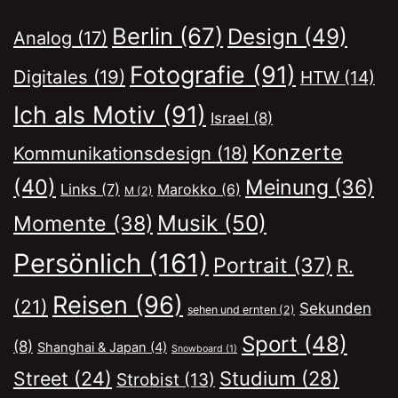
Berlin
(67)
Design
(49)
Analog
(17)
Fotografie
(91)
Digitales
(19)
HTW
(14)
Ich als Motiv
(91)
Israel
(8)
Konzerte
Kommunikationsdesign
(18)
(40)
Meinung
(36)
Links
(7)
Marokko
(6)
M
(2)
Musik
(50)
Momente
(38)
Persönlich
(161)
Portrait
(37)
R.
Reisen
(96)
(21)
Sekunden
sehen und ernten
(2)
Sport
(48)
(8)
Shanghai & Japan
(4)
Snowboard
(1)
Street
(24)
Studium
(28)
Strobist
(13)