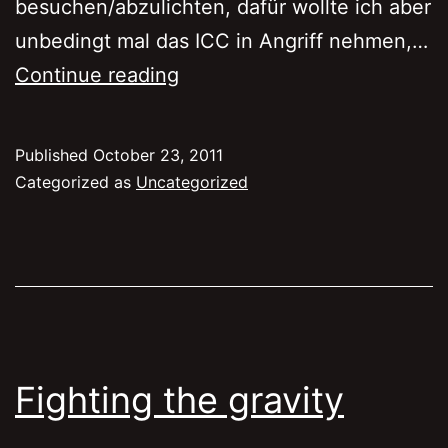
besuchen/abzulichten, dafür wollte ich aber
unbedingt mal das ICC in Angriff nehmen,…
Festival
Continue reading
Of
Lights
Published
October 23, 2011
2011
Categorized as
Uncategorized
–
Funkturm/ICC
Fighting the gravity