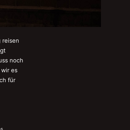
 reisen
gt
luss noch
wir es
ch für
ps
,