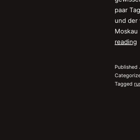
paar Tag
und der 
Moskau w
reading
g
Published
f
Categoriz
e
Tagged
ru
T
S
P
i