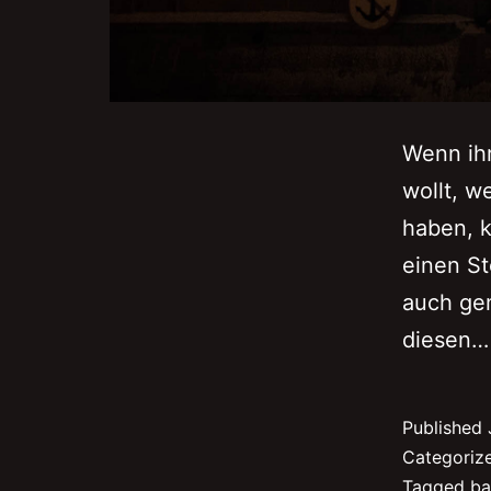
Wenn ihr
wollt, w
haben, k
einen S
auch gem
diesen
Published
Categoriz
Tagged
ba