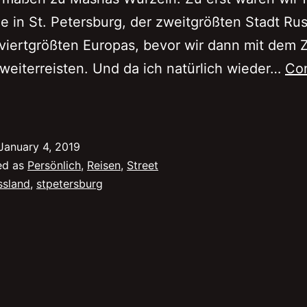
e in St. Petersburg, der zweitgrößten Stadt Ru
viertgrößten Europas, bevor wir dann mit dem 
eiterreisten. Und da ich natürlich wieder…
Co
5
ute
Gründe
January 4, 2019
ür
ed as
Persönlich
,
Reisen
,
Street
inen
ssland
,
stpetersburg
rip
nach
t.
etersburg
m