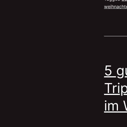
weihnacht
5 g
Tri
im 