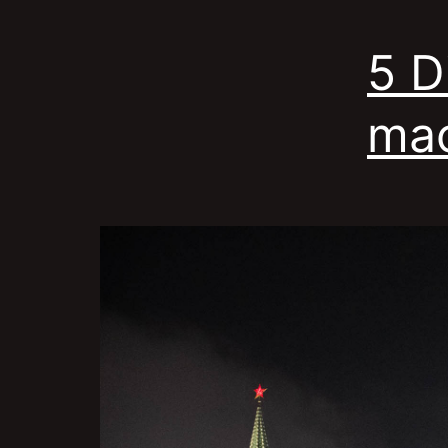
5 D
ma