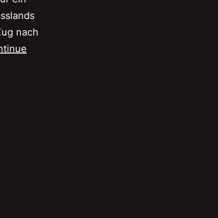
ssslands
Zug nach
ntinue