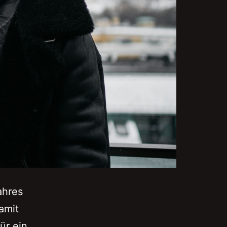
ahres
amit
ür ein