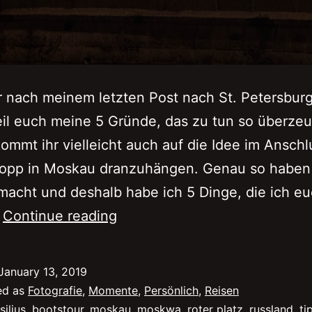
 nach meinem letzten Post nach St. Petersburg
eil euch meine 5 Gründe, das zu tun so überzeu
ommt ihr vielleicht auch auf die Idee im Ansch
topp in Moskau dranzuhängen. Genau so haben 
acht und deshalb habe ich 5 Dinge, die ich eu
5
…
Continue reading
Dinge,
die
January 13, 2019
ihr
ed as
Fotografie
,
Momente
,
Persönlich
,
Reisen
in
silius
,
bootstour
,
moskau
,
moskwa
,
roter platz
,
russland
,
ti