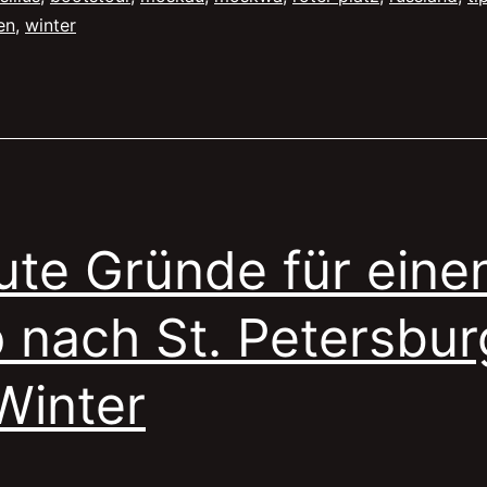
en
,
winter
Moskau
machen
müsst
ute Gründe für eine
p nach St. Petersbur
Winter