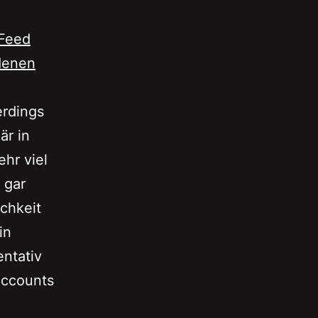
 Feed
 denen
erdings
är in
hr viel
 gar
chkeit
in
entativ
Accounts