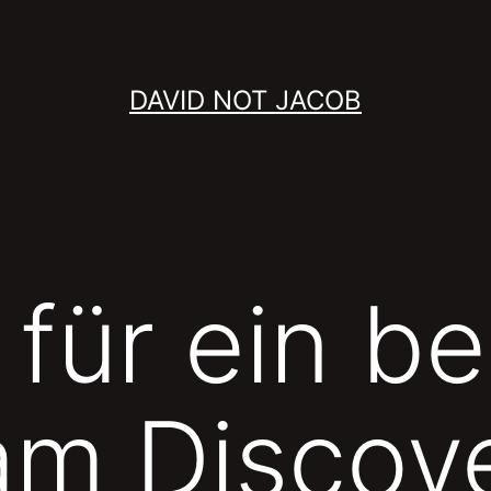
DAVID NOT JACOB
 für ein b
am Discov