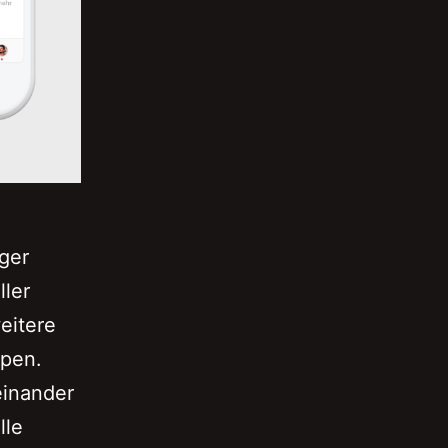
iger
ller
eitere
ipen.
einander
lle