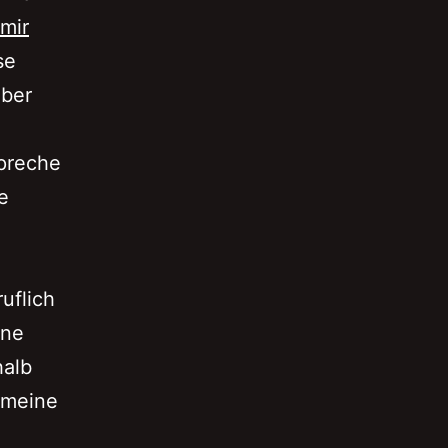
mir
se
über
spreche
e
uflich
ine
halb
 meine