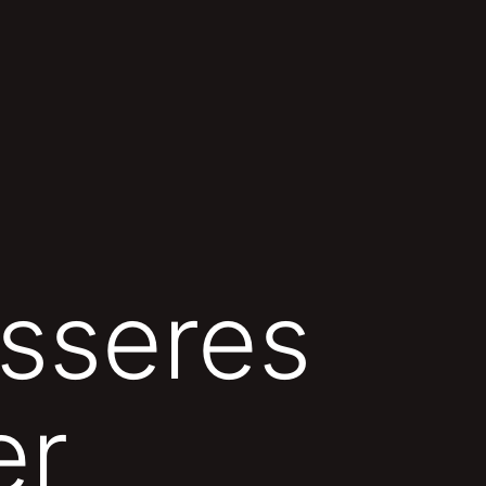
esseres
er