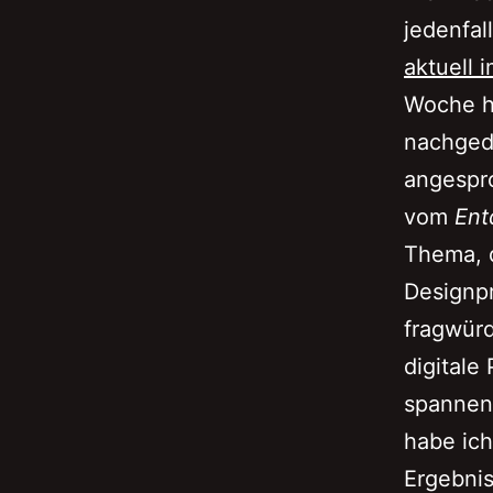
jedenfal
aktuell 
Woche h
nachgeda
angespro
vom
Ent
Thema, d
Designpr
fragwürd
digitale
spannen
habe ich
Ergebnis