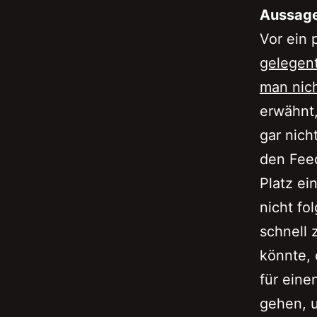
Aussage
Vor ein
gelegent
man nich
erwähnt,
gar nich
den Feed
Platz ei
nicht fo
schnell 
könnte, 
für eine
gehen, u