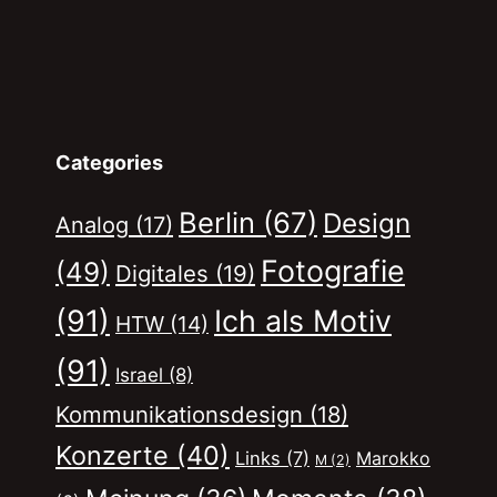
Categories
Berlin
(67)
Design
Analog
(17)
Fotografie
(49)
Digitales
(19)
(91)
Ich als Motiv
HTW
(14)
(91)
Israel
(8)
Kommunikationsdesign
(18)
Konzerte
(40)
Links
(7)
Marokko
M
(2)