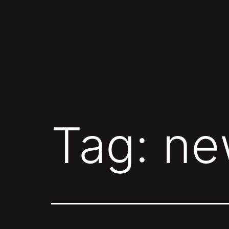
Skip
to
content
Tag:
ne