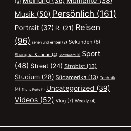
Momente
(38)
Meinung
(36)
(6)
Persönlich
(161)
Musik
(50)
Reisen
Portrait
(37)
R.
(21)
(96)
Sekunden
(8)
sehen und ernten
(2)
Sport
Shanghai & Japan
(4)
Snowboard
(1)
(48)
Street
(24)
Strobist
(13)
Studium
(28)
Südamerika
(13)
Technik
Uncategorized
(39)
(4)
Trip to Porto
(1)
Videos
(52)
Vlog
(7)
Weekly
(4)