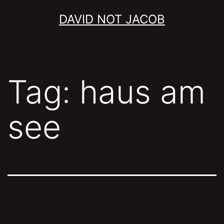
Skip
DAVID NOT JACOB
to
content
Tag:
haus am
see