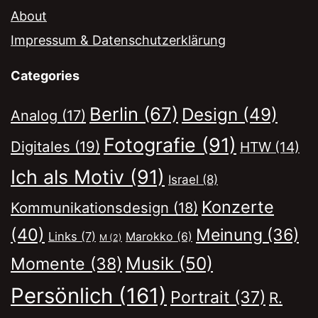
About
Impressum & Datenschutzerklärung
Categories
Berlin
(67)
Design
(49)
Analog
(17)
Fotografie
(91)
Digitales
(19)
HTW
(14)
Ich als Motiv
(91)
Israel
(8)
Konzerte
Kommunikationsdesign
(18)
(40)
Meinung
(36)
Links
(7)
Marokko
(6)
M
(2)
Musik
(50)
Momente
(38)
Persönlich
(161)
Portrait
(37)
R.