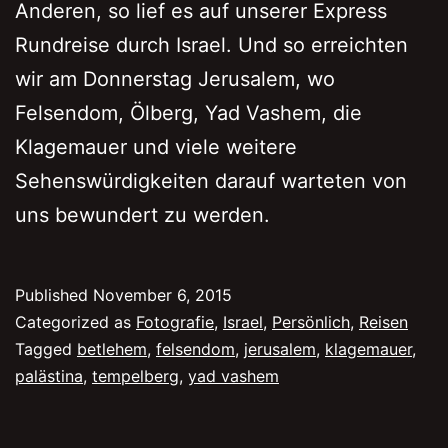
Anderen, so lief es auf unserer Express
Rundreise durch Israel. Und so erreichten
wir am Donnerstag Jerusalem, wo
Felsendom, Ölberg, Yad Vashem, die
Klagemauer und viele weitere
Sehenswürdigkeiten darauf warteten von
uns bewundert zu werden.
Published
November 6, 2015
Categorized as
Fotografie
,
Israel
,
Persönlich
,
Reisen
Tagged
betlehem
,
felsendom
,
jerusalem
,
klagemauer
,
palästina
,
tempelberg
,
yad vashem