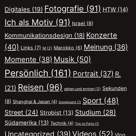
Fotografie
(91)
Digitales
(19)
HTW
(14)
Ich als Motiv
(91)
Israel
(8)
Konzerte
Kommunikationsdesign
(18)
(40)
Meinung
(36)
Links
(7)
Marokko
(6)
M
(2)
Musik
(50)
Momente
(38)
Persönlich
(161)
Portrait
(37)
R.
Reisen
(96)
(21)
Sekunden
sehen und ernten
(2)
Sport
(48)
(8)
Shanghai & Japan
(4)
Snowboard
(1)
Street
(24)
Studium
(28)
Strobist
(13)
Südamerika
(13)
Technik
(4)
Trip to Porto
(1)
Videos
(52)
Uncategorized
(39)
Vlog