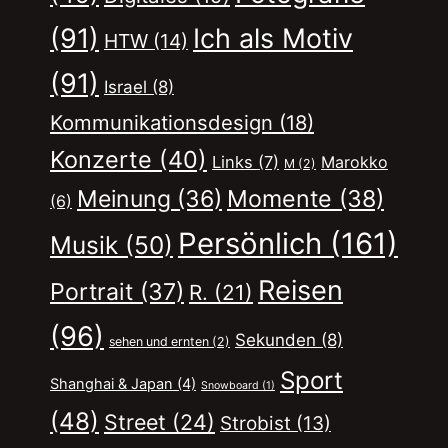
(91)
Ich als Motiv
HTW
(14)
(91)
Israel
(8)
Kommunikationsdesign
(18)
Konzerte
(40)
Links
(7)
Marokko
M
(2)
Momente
(38)
Meinung
(36)
(6)
Persönlich
(161)
Musik
(50)
Reisen
Portrait
(37)
R.
(21)
(96)
Sekunden
(8)
sehen und ernten
(2)
Sport
Shanghai & Japan
(4)
Snowboard
(1)
(48)
Street
(24)
Strobist
(13)