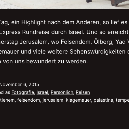
Tag, ein Highlight nach dem Anderen, so lief es
Express Rundreise durch Israel. Und so erreicht
erstag Jerusalem, wo Felsendom, Ölberg, Yad
emauer und viele weitere Sehenswürdigkeiten 
n von uns bewundert zu werden.
November 6, 2015
ed as
Fotografie
,
Israel
,
Persönlich
,
Reisen
tlehem
,
felsendom
,
jerusalem
,
klagemauer
,
palästina
,
tempe