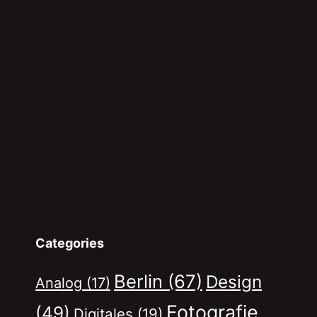
Categories
Berlin
(67)
Design
Analog
(17)
Fotografie
(49)
Digitales
(19)