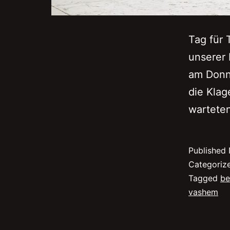
Tag für 
unserer 
am Donn
die Klag
wartete
Published
Categoriz
Tagged
be
vashem