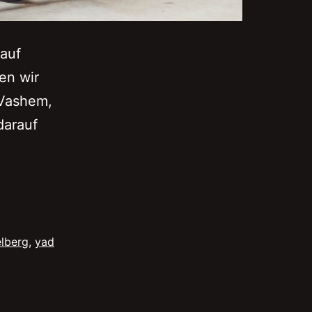
 auf
en wir
 Vashem,
darauf
lberg
,
yad