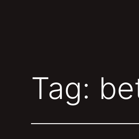
Skip
to
content
Tag:
be