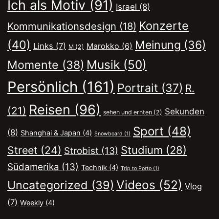
Ich als Motiv
(91)
Israel
(8)
Konzerte
Kommunikationsdesign
(18)
(40)
Meinung
(36)
Links
(7)
Marokko
(6)
M
(2)
Musik
(50)
Momente
(38)
Persönlich
(161)
Portrait
(37)
R.
Reisen
(96)
(21)
Sekunden
sehen und ernten
(2)
Sport
(48)
(8)
Shanghai & Japan
(4)
Snowboard
(1)
Street
(24)
Studium
(28)
Strobist
(13)
Südamerika
(13)
Technik
(4)
Trip to Porto
(1)
Videos
(52)
Uncategorized
(39)
Vlog
(7)
Weekly
(4)