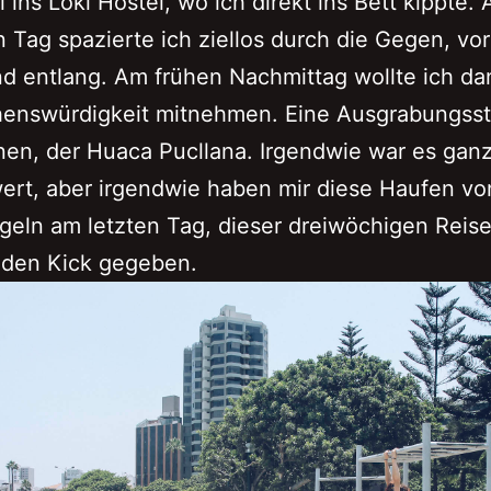
 ins Loki Hostel, wo ich direkt ins Bett kippte.
 Tag spazierte ich ziellos durch die Gegen, vor
d entlang. Am frühen Nachmittag wollte ich d
henswürdigkeit mitnehmen. Eine Ausgrabungsst
nen, der Huaca Pucllana. Irgendwie war es gan
ert, aber irgendwie haben mir diese Haufen vo
eln am letzten Tag, dieser dreiwöchigen Reise
 den Kick gegeben.