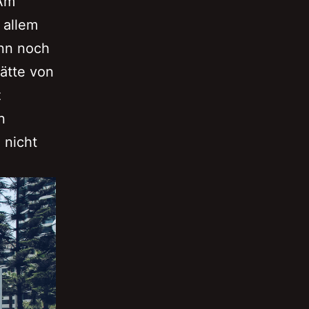
 Am
 allem
ann noch
ätte von
z
n
 nicht