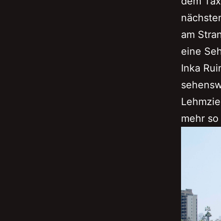
dem Taxi
nächsten
am Stran
eine Se
Inka Rui
sehensw
Lehmzieg
mehr so