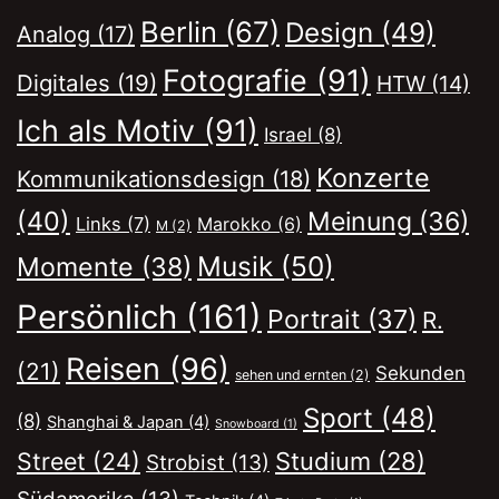
Berlin
(67)
Design
(49)
Analog
(17)
Fotografie
(91)
Digitales
(19)
HTW
(14)
Ich als Motiv
(91)
Israel
(8)
Konzerte
Kommunikationsdesign
(18)
(40)
Meinung
(36)
Links
(7)
Marokko
(6)
M
(2)
Musik
(50)
Momente
(38)
Persönlich
(161)
Portrait
(37)
R.
Reisen
(96)
(21)
Sekunden
sehen und ernten
(2)
Sport
(48)
(8)
Shanghai & Japan
(4)
Snowboard
(1)
Street
(24)
Studium
(28)
Strobist
(13)