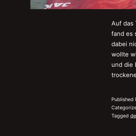
Auf das 
fand es 
dabei ni
wollte w
und die
trockene
Published
Categoriz
Tagged
de