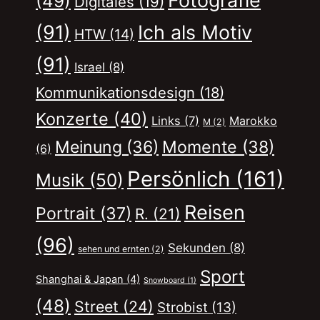
Fotografie
(49)
Digitales
(19)
(91)
Ich als Motiv
HTW
(14)
(91)
Israel
(8)
Kommunikationsdesign
(18)
Konzerte
(40)
Links
(7)
Marokko
M
(2)
Momente
(38)
Meinung
(36)
(6)
Persönlich
(161)
Musik
(50)
Reisen
Portrait
(37)
R.
(21)
(96)
Sekunden
(8)
sehen und ernten
(2)
Sport
Shanghai & Japan
(4)
Snowboard
(1)
(48)
Street
(24)
Strobist
(13)