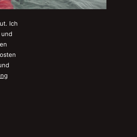
t. Ich
n und
ben
dosten
und
Totes
ing
Meer