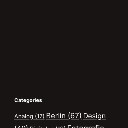
Categories
Berlin
(67)
Design
Analog
(17)