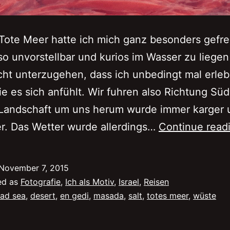
Tote Meer hatte ich mich ganz besonders gefreu
so unvorstellbar und kurios im Wasser zu liege
cht unterzugehen, dass ich unbedingt mal erle
ie es sich anfühlt. Wir fuhren also Richtung Sü
 Landschaft um uns herum wurde immer karger 
r. Das Wetter wurde allerdings…
Continue read
November 7, 2015
ed as
Fotografie
,
Ich als Motiv
,
Israel
,
Reisen
ad sea
,
desert
,
en gedi
,
masada
,
salt
,
totes meer
,
wüste