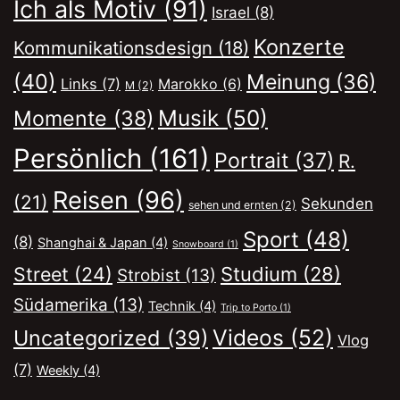
Ich als Motiv
(91)
Israel
(8)
Konzerte
Kommunikationsdesign
(18)
(40)
Meinung
(36)
Links
(7)
Marokko
(6)
M
(2)
Musik
(50)
Momente
(38)
Persönlich
(161)
Portrait
(37)
R.
Reisen
(96)
(21)
Sekunden
sehen und ernten
(2)
Sport
(48)
(8)
Shanghai & Japan
(4)
Snowboard
(1)
Street
(24)
Studium
(28)
Strobist
(13)
Südamerika
(13)
Technik
(4)
Trip to Porto
(1)
Videos
(52)
Uncategorized
(39)
Vlog
(7)
Weekly
(4)