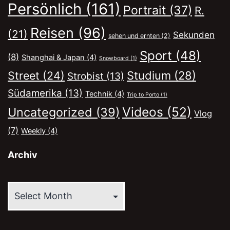
Persönlich
(161)
Portrait
(37)
R.
Reisen
(96)
(21)
Sekunden
sehen und ernten
(2)
Sport
(48)
(8)
Shanghai & Japan
(4)
Snowboard
(1)
Street
(24)
Studium
(28)
Strobist
(13)
Südamerika
(13)
Technik
(4)
Trip to Porto
(1)
Videos
(52)
Uncategorized
(39)
Vlog
(7)
Weekly
(4)
Archiv
Archiv