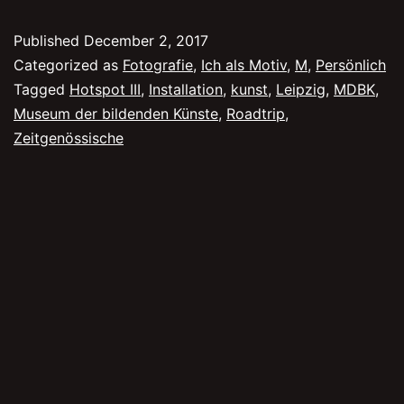
Published
December 2, 2017
Categorized as
Fotografie
,
Ich als Motiv
,
M
,
Persönlich
Tagged
Hotspot III
,
Installation
,
kunst
,
Leipzig
,
MDBK
,
Museum der bildenden Künste
,
Roadtrip
,
Zeitgenössische