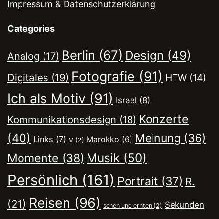
Impressum & Datenschutzerklärung
Categories
Berlin
(67)
Design
(49)
Analog
(17)
Fotografie
(91)
Digitales
(19)
HTW
(14)
Ich als Motiv
(91)
Israel
(8)
Konzerte
Kommunikationsdesign
(18)
(40)
Meinung
(36)
Links
(7)
Marokko
(6)
M
(2)
Musik
(50)
Momente
(38)
Persönlich
(161)
Portrait
(37)
R.
Reisen
(96)
(21)
Sekunden
sehen und ernten
(2)