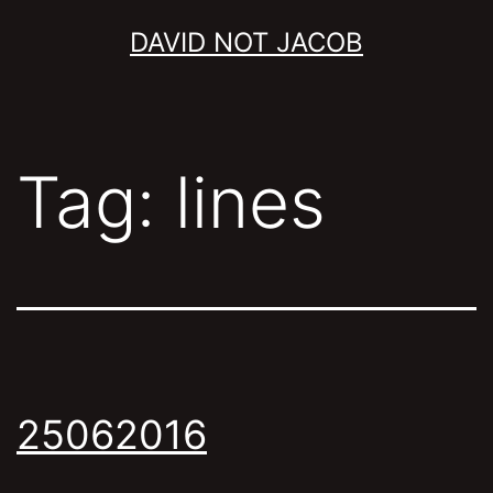
Skip
DAVID NOT JACOB
to
content
Tag:
lines
25062016