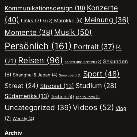
Konzerte
Kommunikationsdesign
(18)
(40)
Meinung
(36)
Links
(7)
Marokko
(6)
M
(2)
Musik
(50)
Momente
(38)
Persönlich
(161)
Portrait
(37)
R.
Reisen
(96)
(21)
Sekunden
sehen und ernten
(2)
Sport
(48)
(8)
Shanghai & Japan
(4)
Snowboard
(1)
Street
(24)
Studium
(28)
Strobist
(13)
Südamerika
(13)
Technik
(4)
Trip to Porto
(1)
Videos
(52)
Uncategorized
(39)
Vlog
(7)
Weekly
(4)
Archiv