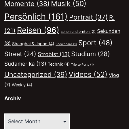
Musik
(50)
Momente
(38)
Persönlich
(161)
Portrait
(37)
R.
Reisen
(96)
(21)
Sekunden
sehen und ernten
(2)
Sport
(48)
(8)
Shanghai & Japan
(4)
Snowboard
(1)
Street
(24)
Studium
(28)
Strobist
(13)
Südamerika
(13)
Technik
(4)
Trip to Porto
(1)
Videos
(52)
Uncategorized
(39)
Vlog
(7)
Weekly
(4)
Archiv
Archiv