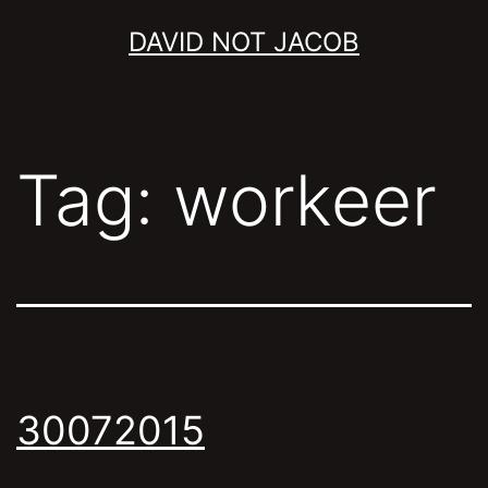
Skip
DAVID NOT JACOB
to
content
Tag:
workeer
30072015