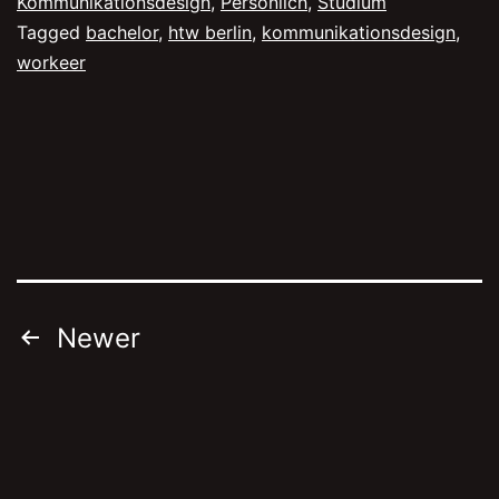
Kommunikationsdesign
,
Persönlich
,
Studium
Tagged
bachelor
,
htw berlin
,
kommunikationsdesign
,
workeer
Posts
Newer
navigation