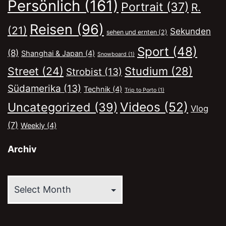
Persönlich
(161)
Portrait
(37)
R.
Reisen
(96)
(21)
Sekunden
sehen und ernten
(2)
Sport
(48)
(8)
Shanghai & Japan
(4)
Snowboard
(1)
Street
(24)
Studium
(28)
Strobist
(13)
Südamerika
(13)
Technik
(4)
Trip to Porto
(1)
Videos
(52)
Uncategorized
(39)
Vlog
(7)
Weekly
(4)
Archiv
Archiv